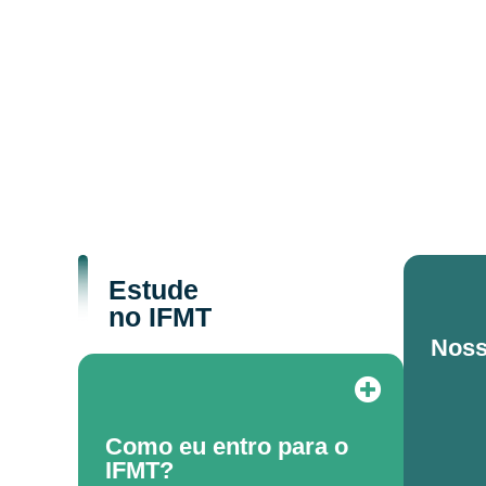
Estude
no IFMT
Noss
Como eu entro para o
IFMT?