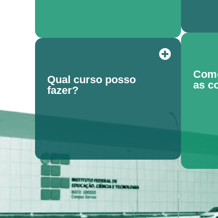
Como
Qual curso posso
as c
fazer?