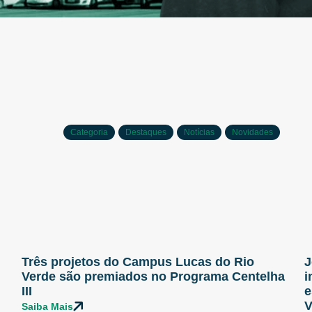
Categoria
Destaques
Notícias
Novidades
Três projetos do Campus Lucas do Rio
J
Verde são premiados no Programa Centelha
i
III
e
V
Saiba Mais