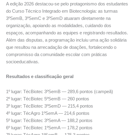
A edição 2026 destacou-se pelo protagonismo dos estudantes
do Curso Técnico Integrado em Biotecnologia: as turmas
3ºSemB, 3ºSemC e 3ºSemD atuaram diretamente na
organização, apoiando as modalidades, cuidando dos
espaços, acompanhando as equipes e registrando resultados.
Além das disputas, a programação incluiu uma ação solidária
que resultou na arrecadação de doações, fortalecendo o
compromisso da comunidade escolar com práticas
socioeducativas.
Resultados e classificação geral
1º lugar: TécBiotec 3ºSemB — 289,6 pontos (campeã)
2º lugar: TécBiotec 5ºSemB — 260 pontos
3º lugar: TécBiotec 3ºSemD — 215,4 pontos
4º lugar: TécAgro 1ºSemA — 214,6 pontos
5º lugar: TécBiotec 3ºSemA — 188,2 pontos
6º lugar: TécBiotec 1ºSemA — 178,2 pontos
7º lugar: TécAgro 1ºSemB — 175,3 pontos