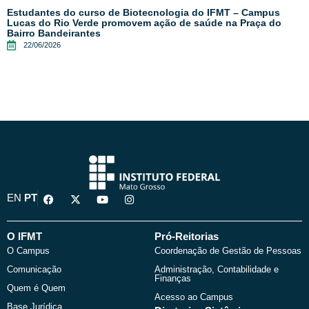
Estudantes do curso de Biotecnologia do IFMT – Campus
Lucas do Rio Verde promovem ação de saúde na Praça do
Bairro Bandeirantes
22/06/2026
F
X
Y
I
EN
PT
a
-
o
n
c
t
u
s
e
w
t
t
b
i
u
a
O IFMT
Pró-Reitorias
o
t
b
g
O Campus
Coordenação de Gestão de Pessoas
o
t
e
r
k
e
a
Comunicação
Administração, Contabilidade e
r
m
Finanças
Quem é Quem
Acesso ao Campus
Base Jurídica