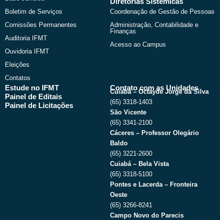
Diretorias Sistêmicas
Boletim de Serviços
Coordenação de Gestão de Pessoas
Comissões Permanentes
Administração, Contabilidade e
Finanças
Auditoria IFMT
Acesso ao Campus
Ouvidoria IFMT
Eleições
Contatos
Estude no IFMT
Contato com as Unidades
Cuiabá – Octayde Jorge da Silva
Painel de Editais
(65) 3318-1403
Painel de Licitações
São Vicente
(65) 3341-2100
Cáceres – Professor Olegário
Baldo
(65) 3221-2600
Cuiabá – Bela Vista
(65) 3318-5100
Pontes e Lacerda – Fronteira
Oeste
(65) 3266-8241
Campo Novo do Parecis