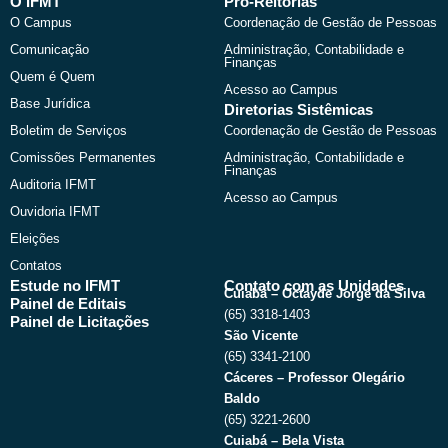
b
i
u
a
O IFMT
Pró-Reitorias
o
t
b
g
O Campus
Coordenação de Gestão de Pessoas
o
t
e
r
k
e
a
Comunicação
Administração, Contabilidade e
r
m
Finanças
Quem é Quem
Acesso ao Campus
Base Jurídica
Diretorias Sistêmicas
Boletim de Serviços
Coordenação de Gestão de Pessoas
Comissões Permanentes
Administração, Contabilidade e
Finanças
Auditoria IFMT
Acesso ao Campus
Ouvidoria IFMT
Eleições
Contatos
Estude no IFMT
Contato com as Unidades
Cuiabá – Octayde Jorge da Silva
Painel de Editais
(65) 3318-1403
Painel de Licitações
São Vicente
(65) 3341-2100
Cáceres – Professor Olegário
Baldo
(65) 3221-2600
Cuiabá – Bela Vista