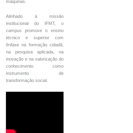
máquinas.
Alinhado à missão
institucional do IFMT, o
campus promove o ensino
técnico e superior com
ênfase na formação cidadã,
na pesquisa aplicada, na
inovação e na valorização do
conhecimento como
instrumento de
transformação social.