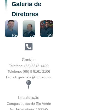
Galeria de
Diretores
Reginaldo
Joao
Willian
Vicente
Vicente
Silva
Ribeiro
Neto
de
Paula
Contato
Telefone: (65) 3548-4400
Telefone: (65) 9 8161-2106
E-mail: gabinete@ifmt.edu.br
Localização
Campus Lucas do Rio Verde
Av Universitária, 1600-W