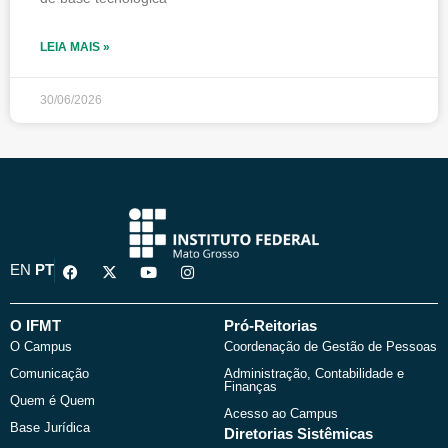
LEIA MAIS »
30/06/2026
F
X
Y
I
EN
PT
a
-
o
n
c
t
u
s
e
w
t
t
b
i
u
a
O IFMT
Pró-Reitorias
o
t
b
g
O Campus
Coordenação de Gestão de Pessoas
o
t
e
r
k
e
a
Comunicação
Administração, Contabilidade e
r
m
Finanças
Quem é Quem
Acesso ao Campus
Base Jurídica
Diretorias Sistêmicas