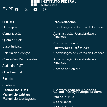
F
X
Y
I
EN
PT
a
-
o
n
c
t
u
s
e
w
t
t
b
i
u
a
O IFMT
Pró-Reitorias
o
t
b
g
O Campus
Coordenação de Gestão de Pessoas
o
t
e
r
k
e
a
Comunicação
Administração, Contabilidade e
r
m
Finanças
Quem é Quem
Acesso ao Campus
Base Jurídica
Diretorias Sistêmicas
Boletim de Serviços
Coordenação de Gestão de Pessoas
Comissões Permanentes
Administração, Contabilidade e
Finanças
Auditoria IFMT
Acesso ao Campus
Ouvidoria IFMT
Eleições
Contatos
Estude no IFMT
Contato com as Unidades
Cuiabá – Octayde Jorge da Silva
Painel de Editais
(65) 3318-1403
Painel de Licitações
São Vicente
(65) 3341-2100