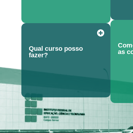
Como
Qual curso posso
as c
fazer?