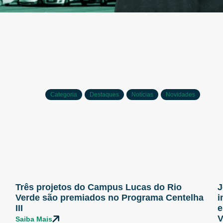
Categoria
Destaques
Notícias
Novidades
Três projetos do Campus Lucas do Rio
J
Verde são premiados no Programa Centelha
i
III
e
V
Saiba Mais