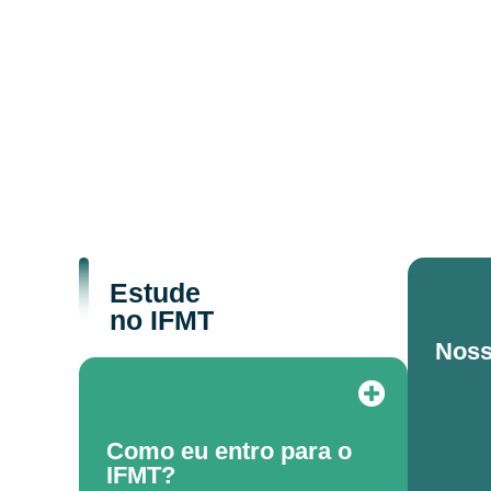
Estude
no IFMT
Noss
Como eu entro para o
IFMT?