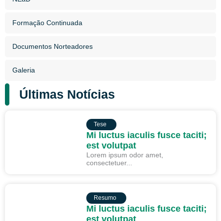
Formação Continuada
Documentos Norteadores
Galeria
Últimas Notícias
TESE
Tese
Mi luctus iaculis fusce taciti;
est volutpat
Lorem ipsum odor amet,
consectetuer...
RESUMO
Resumo
Mi luctus iaculis fusce taciti;
est volutpat