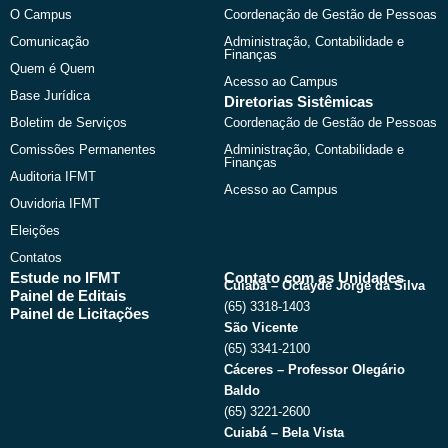
o
t
b
g
O Campus
Coordenação de Gestão de Pessoas
o
t
e
r
k
e
a
Comunicação
Administração, Contabilidade e
r
m
Finanças
Quem é Quem
Acesso ao Campus
Base Jurídica
Diretorias Sistêmicas
Boletim de Serviços
Coordenação de Gestão de Pessoas
Comissões Permanentes
Administração, Contabilidade e
Finanças
Auditoria IFMT
Acesso ao Campus
Ouvidoria IFMT
Eleições
Contatos
Estude no IFMT
Contato com as Unidades
Cuiabá – Octayde Jorge da Silva
Painel de Editais
(65) 3318-1403
Painel de Licitações
São Vicente
(65) 3341-2100
Cáceres – Professor Olegário
Baldo
(65) 3221-2600
Cuiabá – Bela Vista