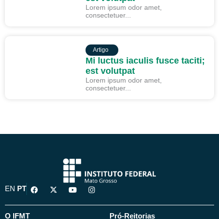
Lorem ipsum odor amet,
consectetuer...
ARTIGO
Artigo
Mi luctus iaculis fusce taciti;
est volutpat
Lorem ipsum odor amet,
consectetuer...
F
X
Y
I
EN
PT
a
-
o
n
c
t
u
s
e
w
t
t
b
i
u
a
O IFMT
Pró-Reitorias