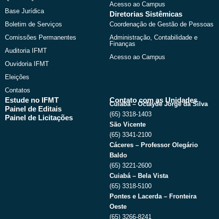
Acesso ao Campus
Base Jurídica
Diretorias Sistêmicas
Boletim de Serviços
Coordenação de Gestão de Pessoas
Comissões Permanentes
Administração, Contabilidade e
Finanças
Auditoria IFMT
Acesso ao Campus
Ouvidoria IFMT
Eleições
Contatos
Estude no IFMT
Contato com as Unidades
Cuiabá – Octayde Jorge da Silva
Painel de Editais
(65) 3318-1403
Painel de Licitações
São Vicente
(65) 3341-2100
Cáceres – Professor Olegário
Baldo
(65) 3221-2600
Cuiabá – Bela Vista
(65) 3318-5100
Pontes e Lacerda – Fronteira
Oeste
(65) 3266-8241