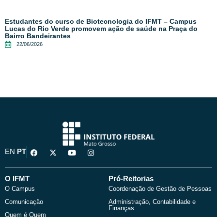
Estudantes do curso de Biotecnologia do IFMT – Campus
Lucas do Rio Verde promovem ação de saúde na Praça do
Bairro Bandeirantes
22/06/2026
F
X
Y
I
EN
PT
a
-
o
n
c
t
u
s
e
w
t
t
b
i
u
a
O IFMT
Pró-Reitorias
o
t
b
g
O Campus
Coordenação de Gestão de Pessoas
o
t
e
r
k
e
a
Comunicação
Administração, Contabilidade e
r
m
Finanças
Quem é Quem