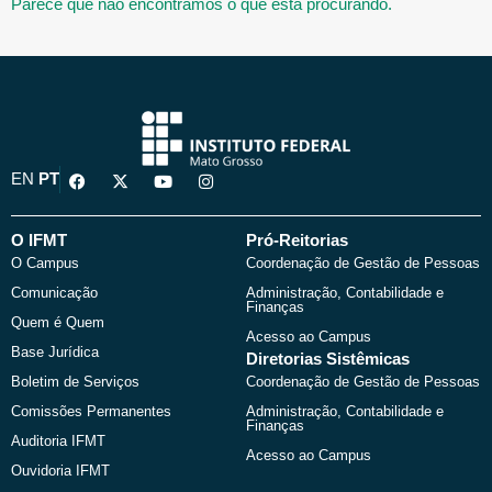
Parece que não encontramos o que está procurando.
F
X
Y
I
EN
PT
a
-
o
n
c
t
u
s
e
w
t
t
b
i
u
a
O IFMT
Pró-Reitorias
o
t
b
g
O Campus
Coordenação de Gestão de Pessoas
o
t
e
r
k
e
a
Comunicação
Administração, Contabilidade e
r
m
Finanças
Quem é Quem
Acesso ao Campus
Base Jurídica
Diretorias Sistêmicas
Boletim de Serviços
Coordenação de Gestão de Pessoas
Comissões Permanentes
Administração, Contabilidade e
Finanças
Auditoria IFMT
Acesso ao Campus
Ouvidoria IFMT