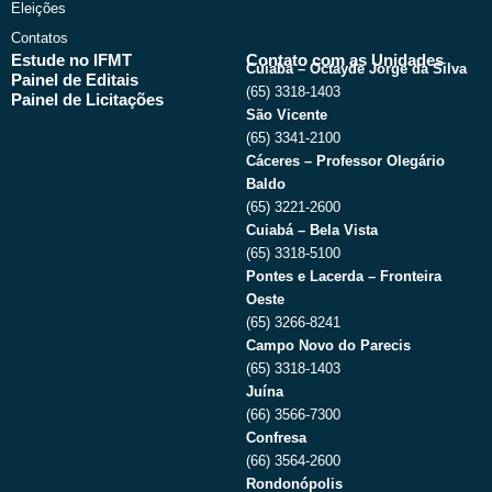
Eleições
Contatos
Estude no IFMT
Contato com as Unidades
Cuiabá – Octayde Jorge da Silva
Painel de Editais
(65) 3318-1403
Painel de Licitações
São Vicente
(65) 3341-2100
Cáceres – Professor Olegário
Baldo
(65) 3221-2600
Cuiabá – Bela Vista
(65) 3318-5100
Pontes e Lacerda – Fronteira
Oeste
(65) 3266-8241
Campo Novo do Parecis
(65) 3318-1403
Juína
(66) 3566-7300
Confresa
(66) 3564-2600
Rondonópolis