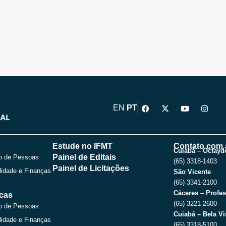
F
X
Y
I
EN
PT
a
-
o
n
c
t
u
s
e
w
t
t
b
i
u
a
o
t
b
g
Estude no IFMT
Contato com 
o
t
e
r
Cuiabá – Octayde
Painel de Editais
o de Pessoas
k
e
a
(65) 3318-1403
r
m
Painel de Licitações
lidade e Finanças
São Vicente
(65) 3341-2100
Cáceres – Profes
icas
(65) 3221-2600
o de Pessoas
Cuiabá – Bela Vi
lidade e Finanças
(65) 3318-5100