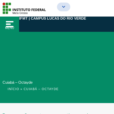
Ir
para
o
IFMT | CAMPUS LUCAS DO RIO VERDE
conteúdo
MENU
Cuiabá – Octayde
INÍCIO
»
CUIABÁ – OCTAYDE