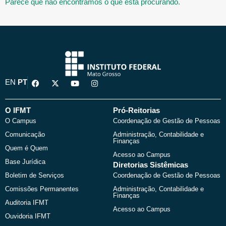
Parece que não encontramos o que está procurando.
F
X
Y
I
EN
PT
a
-
o
n
c
t
u
s
e
w
t
t
b
i
u
a
O IFMT
Pró-Reitorias
o
t
b
g
O Campus
Coordenação de Gestão de Pessoas
o
t
e
r
k
e
a
Comunicação
Administração, Contabilidade e
r
m
Finanças
Quem é Quem
Acesso ao Campus
Base Jurídica
Diretorias Sistêmicas
Boletim de Serviços
Coordenação de Gestão de Pessoas
Comissões Permanentes
Administração, Contabilidade e
Finanças
Auditoria IFMT
Acesso ao Campus
Ouvidoria IFMT