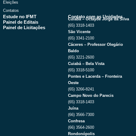
Eleições
Contatos
Estude no IFMT
Contato com as Unidades
Cuiabá – Octayde Jorge da Silva
Painel de Editais
(65) 3318-1403
Painel de Licitações
São Vicente
(65) 3341-2100
Cáceres – Professor Olegário
Baldo
(65) 3221-2600
Cuiabá – Bela Vista
(65) 3318-5100
Pontes e Lacerda – Fronteira
Oeste
(65) 3266-8241
Campo Novo do Parecis
(65) 3318-1403
Juína
(66) 3566-7300
Confresa
(66) 3564-2600
Rondonópolis